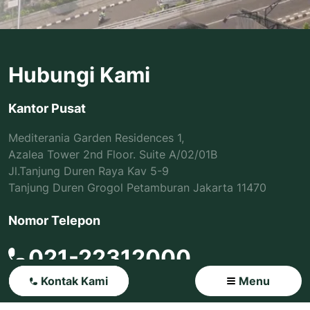
Hubungi Kami
Kantor Pusat
Mediterania Garden Residences 1,
Azalea Tower 2nd Floor. Suite A/02/01B
Jl.Tanjung Duren Raya Kav 5-9
Tanjung Duren Grogol Petamburan Jakarta 11470
Nomor Telepon
021-22312000
Kontak Kami
Menu Close
Menu