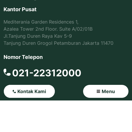
Kantor Pusat
Mediterania Garden Residences 1,
Azalea Tower 2nd Floor. Suite A/02/01B
Jl.Tanjung Duren Raya Kav 5-9
Tanjung Duren Grogol Petamburan Jakarta 11470
Nomor Telepon
021-22312000
Kontak Kami
Menu Close
Menu