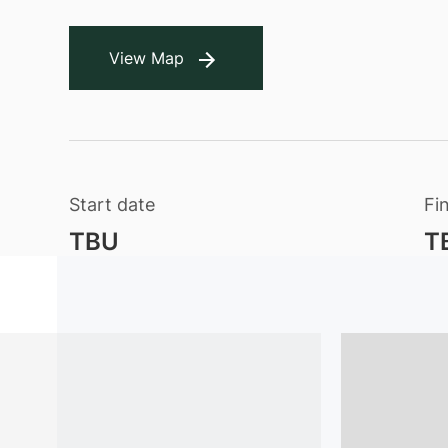
View Map
Start date
Fi
TBU
T