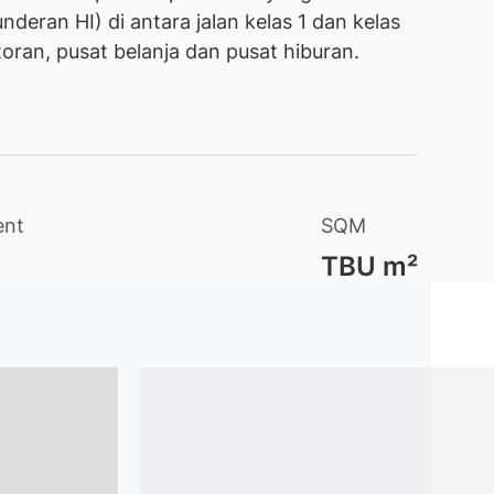
deran HI) di antara jalan kelas 1 dan kelas
toran, pusat belanja dan pusat hiburan.
ent
SQM
TBU
m²